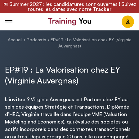
📅 Summer 2027 : les candidatures sont ouvertes ! Suivez
toutes les dates avec notre
Tracker
Training You
Accueil
›
Podcasts
›
EP#19 : La Valorisation chez EY (Virginie
Auvergnas)
EP#19 : La Valorisation chez EY
(Virginie Auvergnas)
L’invitée ?
Virginie Auvergnas est Partner chez EY au
sein des équipes Stratégie et Transactions. Diplômée
d’HEC, Virginie travaille dans l’équipe VME (Valuation
Modeling and Economics), qui évalue des sociétés ou
actifs incorporels dans des contextes transactionnels
ou autres. Depuis presque 20 ans, elle a accompagné