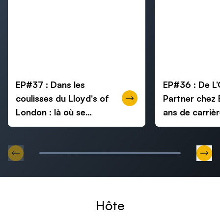
EP#37 : Dans les
EP#36 : De L’
coulisses du Lloyd's of
Partner chez 
London : là où se
ans de carrièr
négocie le risque
conseil en str
mondial
Aller au slide précédent
Alle
Hôte