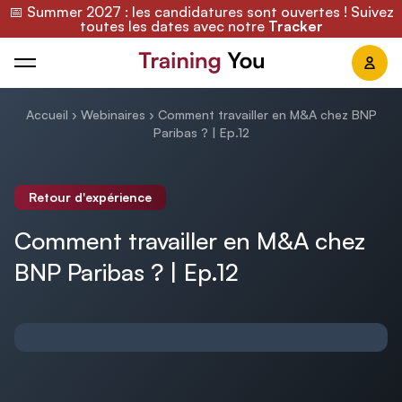
📅 Summer 2027 : les candidatures sont ouvertes ! Suivez
toutes les dates avec notre
Tracker
Training You
Accueil
›
Webinaires
›
Comment travailler en M&A chez BNP
Paribas ? | Ep.12
Retour d'expérience
Comment travailler en M&A chez
BNP Paribas ? | Ep.12