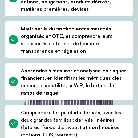
actions, obligations, produits dérivés,
4 sections
14 vidéos
1 test
1h30
matières premières, devises
Maîtriser la distinction entre marchés
organisés et OTC
, et comprendre leurs
spécificités en termes de
liquidité,
transparence et régulation
Apprendre à mesurer et analyser les risques
financiers
, en identifiant les
métriques clés
comme la
volatilité, la VaR, le beta et les
ratios de risque
Comprendre les produits dérivés
, avec les
deux grandes familles :
dérivés linéaires
(futures, forwards, swaps)
et non linéaires
(options, CDS, warrants)