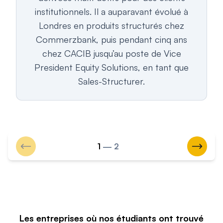
institutionnels. Il a auparavant évolué à
Londres en produits structurés chez
Commerzbank, puis pendant cinq ans
chez CACIB jusqu’au poste de Vice
President Equity Solutions, en tant que
Sales-Structurer.
Aller au slide précédent
Aller a
1
— 2
Les entreprises où nos étudiants ont trouvé