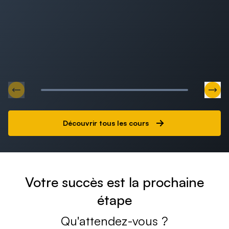
Aller au slide précédent
Alle
Découvrir tous les cours
Votre succès est la prochaine
Volatilité
Corrélation
étape
19 vidéos
1h30
22 vidéos
Qu'attendez-vous ?