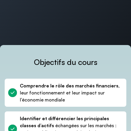
Objectifs du cours
Comprendre le rôle des marchés financiers
,
leur fonctionnement et leur impact sur
l’économie mondiale
Le cours s’adresse aux étudiants qui
recherchent dans les domaines :
Identifier et différencier les principales
Quant – Trading – Structuring – Sales –
classes d’actifs
échangées sur les marchés :
Gestion de Portefeuille – Gestion des Risques