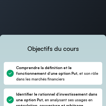
Objectifs du cours
Comprendre la définition et le
fonctionnement d’une option Put
, et son rôle
dans les marchés financiers
Le cours s’adresse aux étudiants qui
recherchent dans les domaines :
Identifier le rationnel d’investissement dans
Quant – Trading – Structuring – Sales –
une option Put
, en analysant ses usages en
Gestion de Portefeuille – ECM
spéculation, couverture et arbitrage