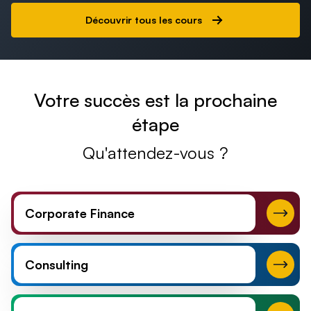
Découvrir tous les cours
Votre succès est la prochaine
Volatilité
Corrélation
étape
19 vidéos
1h30
22 vidéos
Qu'attendez-vous ?
Corporate Finance
Consulting