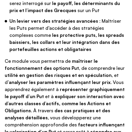
serez interrogé sur
le payoff, les déterminants du
prix et l’impact des Grecques
sur un Put
Un levier vers des stratégies avancées
: Maîtriser
les Puts permet d’accéder à des stratégies
complexes comme
les protective puts, les spreads
baissiers, les collars et leur intégration dans des
portefeuilles actions et obligataires
Ce module vous permettra de
maîtriser le
fonctionnement des options Put
, de comprendre leur
utilité en gestion des risques et en spéculation
, et
d’
analyser les paramètres influençant leur prix
. Vous
apprendrez également à
représenter graphiquement
le payoff d’un Put
et à
expliquer son interaction avec
d’autres classes d’actifs, comme les Actions et
Obligations
. À travers
des cas pratiques et des
analyses détaillées
, vous développerez une
compréhension approfondie des
facteurs influençant
la valorisation d’un Put
et serez prêt à
répondre aux