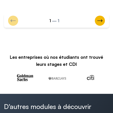
Aller au slide précédent
Aller a
1
— 1
Les entreprises où nos étudiants ont trouvé
leurs stages et CDI
D'autres modules à découvrir