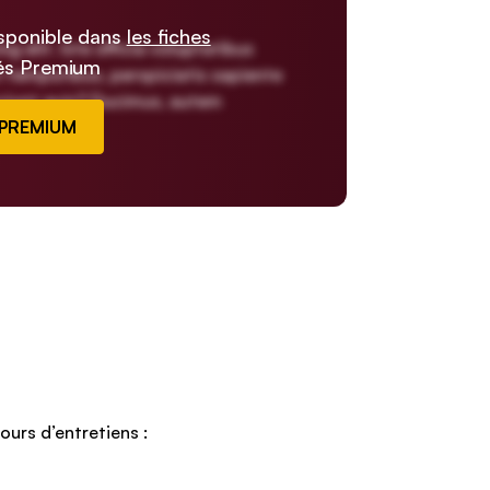
isponible dans
les fiches
 elit. Iste officia voluptatibus
és Premium
temporibus, perspiciatis sapiente
sciunt quis? Ducimus, autem
 PREMIUM
urs d’entretiens :