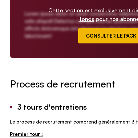
Cette section est exclusivement d
Lorem ipsum dolor sit amet consectetur adipisicing
fonds
pour nos abonn
odio aliquid! Delectus cumque beatae quibusdam 
officiis doloremque sint deserunt laudantium ne
laboriosam!
CONSULTER LE PACK
Process de recrutement
3 tours d'entretiens
Le process de recrutement comprend généralement 3 to
Premier tour :