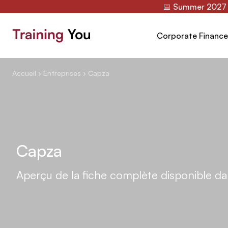
📅 Summer 2027 :
Corporate Finance
Training You
Accueil
›
Entreprises
›
Capza
Capza
Aperçu de la fiche complète disponible d