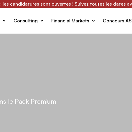
 les candidatures sont ouvertes ! Suivez toutes les dates a
Consulting
Financial Markets
Concours A
ans le Pack Premium