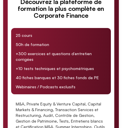
Découvrez la plateforme de
formation la plus complète en
Corporate Finance
25 cours
50h de formation
+300 exercices et questions d’entretien
corrigées
+10 tests techniques et psychométriques
40 fiches banques et 30 fiches fonds de PE
Webinaires / Podcasts exclusifs
M&A, Private Equity & Venture Capital, Capital
Markets & Financing, Transaction Services et
Restructuring, Audit, Contrôle de Gestion,
Gestion de Patrimoine, Tests, Entretiens blancs
et Certification M&A, Summer Internships, Outils