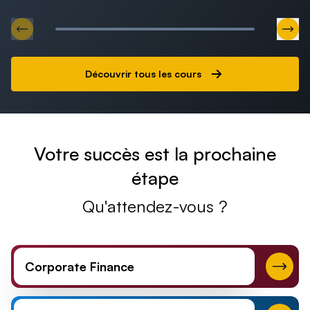
Aller au slide précédent
Alle
Découvrir tous les cours
Comprendre 
Votre succès est la prochaine
Découvrir le Conseil
du fit
étape
14 vidéos
45min
26 vidéos
Qu'attendez-vous ?
Corporate Finance