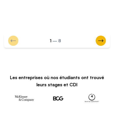
Aller au slide précédent
Aller a
1
— 8
Les entreprises où nos étudiants ont trouvé
leurs stages et CDI