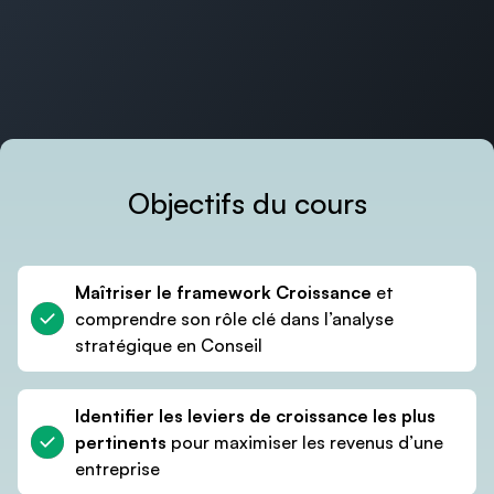
Objectifs du cours
Maîtriser le framework Croissance
et
comprendre son rôle clé dans l’analyse
stratégique en Conseil
Le cours s’adresse aux étudiants qui
recherchent dans les domaines :
Identifier les leviers de croissance les plus
pertinents
pour maximiser les revenus d’une
Conseil
entreprise
13 sections
61 vidéos
2h55