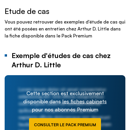
Etude de cas
Vous pouvez retrouver des exemples d'étude de cas qui
ont été posées en entretien chez Arthur D. Little dans
la fiche disponible dans le Pack Premium
Exemple d'études de cas chez
Arthur D. Little
Lorem ipsum dolor sit amet consectetur
Cette section est exclusivement
adipisicing elit. Iste officia voluptatibus
disponible dans
les fiches cabinets
odio aliquid! Delectus cumque beatae
pour nos abonnés Premium
quibusdam temporibus, perspiciatis
sapiente officiis doloremque sint deserunt
laudantium nesciunt quis? Ducimus, autem
CONSULTER LE PACK PREMIUM