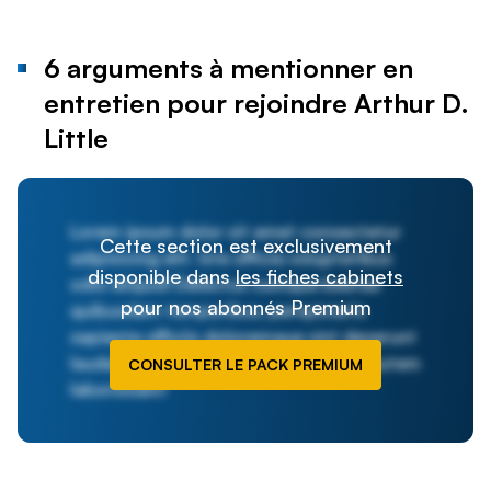
6 arguments à mentionner en
entretien pour rejoindre Arthur D.
Little
Lorem ipsum dolor sit amet consectetur
Cette section est exclusivement
adipisicing elit. Iste officia voluptatibus
disponible dans
les fiches cabinets
odio aliquid! Delectus cumque beatae
pour nos abonnés Premium
quibusdam temporibus, perspiciatis
sapiente officiis doloremque sint deserunt
laudantium nesciunt quis? Ducimus, autem
CONSULTER LE PACK PREMIUM
laboriosam!