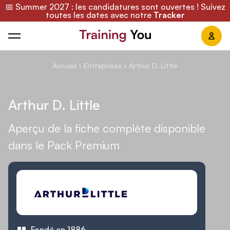
📅 Summer 2027 : les candidatures sont ouvertes ! Suivez
toutes les dates avec notre
Tracker
Training You
Accueil
›
Entreprises
›
Arthur D. Little
Arthur D. Little
Aperçu de la fiche complète disponible
dans le Pack Premium
Fondé en 1886