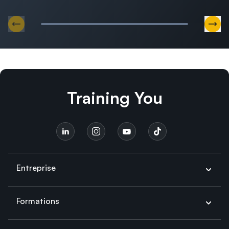
Aller au slide précédent
Alle
Training You
Wavestone
Capgemini
Entreprise
Formations