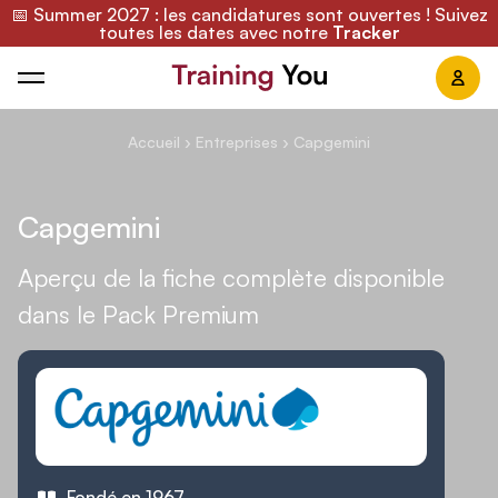
📅 Summer 2027 : les candidatures sont ouvertes ! Suivez
toutes les dates avec notre
Tracker
Training You
Accueil
›
Entreprises
›
Capgemini
Capgemini
Aperçu de la fiche complète disponible
dans le Pack Premium
Fondé en 1967